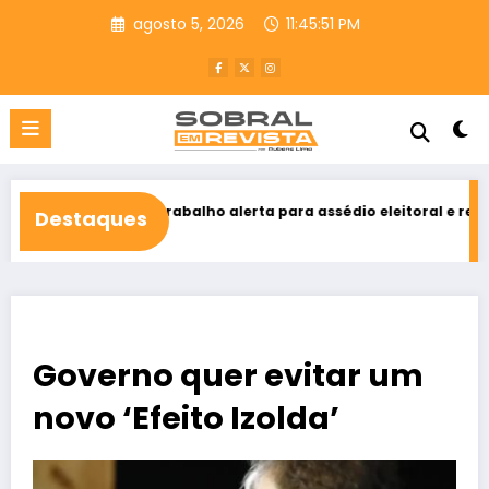
Pular
agosto 5, 2026
11:45:53 PM
para
o
conteúdo
do Trabalho alerta para assédio eleitoral e reforça direito ao vot
Destaques
 2026
Governo quer evitar um
novo ‘Efeito Izolda’