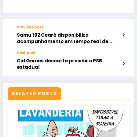
Previous post
Samu 192 Ceará disponibiliza
acompanhamento em tempo real de
solicitações e pesquisa de satisfação
Next post
pelo celular
Cid Gomes descarta presidir o PSB
estadual
RELATED POSTS