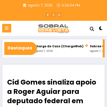
Pular
agosto 7, 2026
4:24:05 PM
para
o
conteúdo
Fiscal
Charge do Cazo (ChargeWeb)
Sebrae Ceará inscrev
Destaques
agosto 7, 2026
agosto 7, 2026
Cid Gomes sinaliza apoio
a Roger Aguiar para
deputado federal em