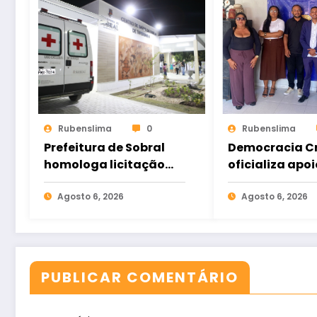
Rubenslima
0
Rubenslima
Prefeitura de Sobral
Democracia Cr
homologa licitação
oficializa apoi
para construção do
Gomes e ampl
Hospital de Taperuaba
Agosto 6, 2026
aliança da op
Agosto 6, 2026
no Ceará
PUBLICAR COMENTÁRIO