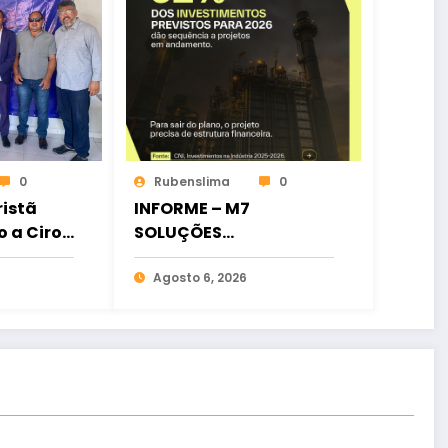
0
Rubenslima
0
istã
INFORME – M7
o a Ciro
SOLUÇÕES
ia
FINANCEIRAS
osição
Agosto 6, 2026