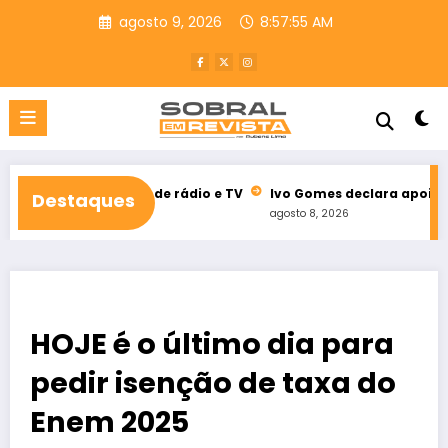
Pular
agosto 9, 2026
8:57:56 AM
para
o
conteúdo
eitoral de rádio e TV
Ivo Gomes declara apoio à reeleição de
Destaques
agosto 8, 2026
HOJE é o último dia para
pedir isenção de taxa do
Enem 2025