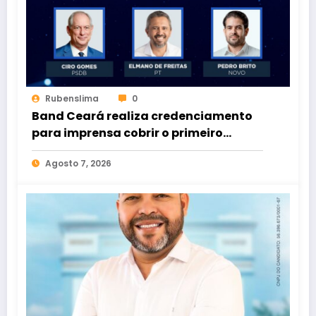
Rubenslima
0
Band Ceará realiza credenciamento
para imprensa cobrir o primeiro
debate entre candidatos ao Governo
Agosto 7, 2026
do Estado