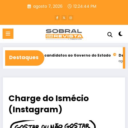
Pular
agosto 7, 2026
12:24:46 PM
para
o
conteúdo
e entre candidatos ao Governo do Estado
Declaração de verea
Destaques
agosto 7, 2026
Charge do Ismécio
(Instagram)