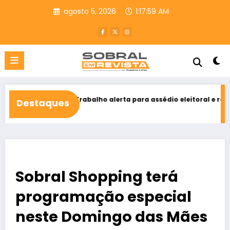
Pular
agosto 5, 2026
1:18:01 AM
para
o
conteúdo
do Trabalho alerta para assédio eleitoral e reforça direito ao vot
Destaques
2026
Sobral Shopping terá
programação especial
neste Domingo das Mães