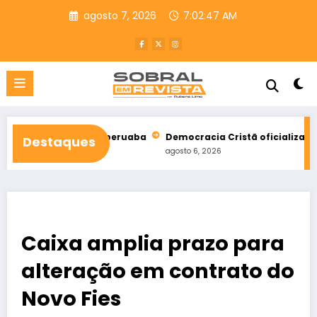
Pular
agosto 7, 2026
7:02:48 AM
para
o
conteúdo
al de Taperuaba
Democracia Cristã oficializa apoio a Ciro Go
Destaques
agosto 6, 2026
Caixa amplia prazo para
alteração em contrato do
Novo Fies