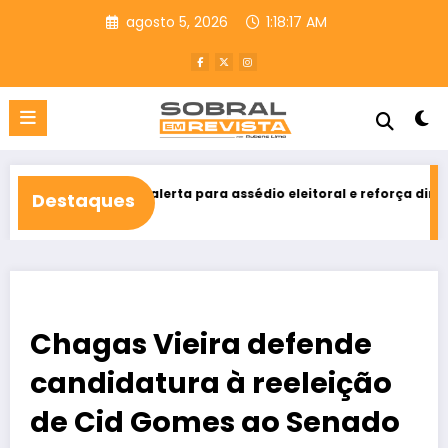
Pular
agosto 5, 2026
1:18:18 AM
para
o
conteúdo
ho alerta para assédio eleitoral e reforça direito ao voto livre n
Destaques
Chagas Vieira defende
candidatura à reeleição
de Cid Gomes ao Senado