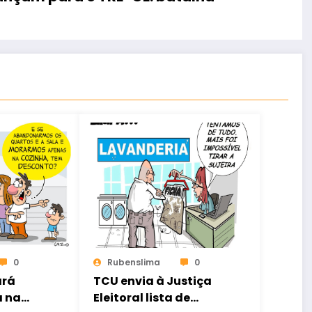
0
Rubenslima
0
ará
TCU envia à Justiça
a na
Eleitoral lista de