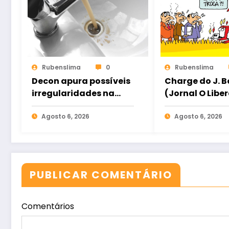
Rubenslima
0
Rubenslima
Decon apura possíveis
Charge do J. 
irregularidades na
(Jornal O Liber
qualidade da água
distribuída aos
Agosto 6, 2026
Agosto 6, 2026
moradores de Sobral
PUBLICAR COMENTÁRIO
Comentários