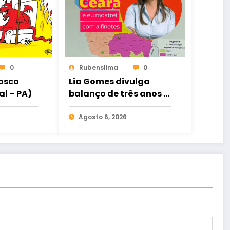
0
Rubenslima
0
Bosco
Lia Gomes divulga
al – PA)
balanço de três anos e
meio de mandato com
foco na defesa das
Agosto 6, 2026
mulheres cearenses