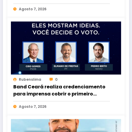
Agosto 7, 2026
Rubenslima
0
Band Ceará realiza credenciamento
para imprensa cobrir o primeiro
debate entre candidatos ao Governo
Agosto 7, 2026
do Estado