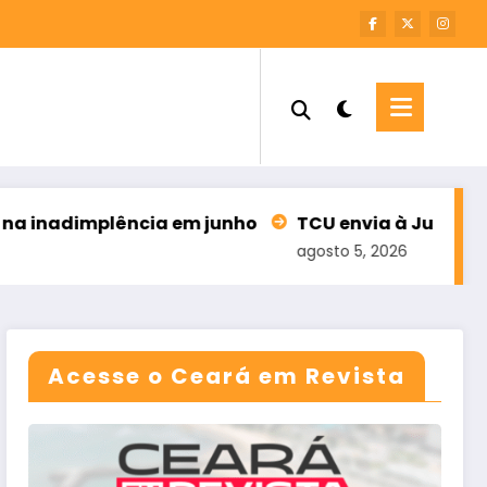
adimplência em junho
TCU envia à Justiça Eleitor
agosto 5, 2026
Acesse o Ceará em Revista