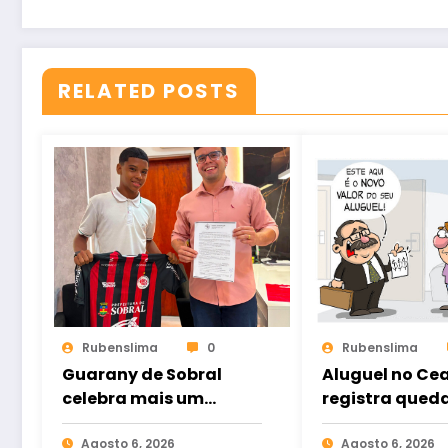
RELATED POSTS
Rubenslima
0
Rubenslima
Guarany de Sobral
Aluguel no Ce
celebra mais um
registra qued
importante passo no
inadimplênci
fortalecimento de
Agosto 6, 2026
junho
Agosto 6, 2026