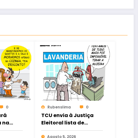
0
Rubenslima
0
ará
TCU envia à Justiça
a na
Eleitoral lista de
a em
gestores com contas
rejeitadas
Agosto 5, 2026