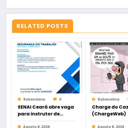
RELATED POSTS
Rubenslima
0
Rubenslima
SENAI Ceará abre vaga
Charge do Ca
para instrutor de
(ChargeWeb)
Segurança do
Trabalho em Sobral
Agosto 8, 2026
Agosto 8, 2026