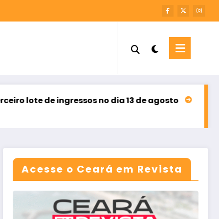
ingressos no dia 13 de agosto
Sebrae Ceará abre i
agosto 8, 2026
Acesse o Ceará em Revista