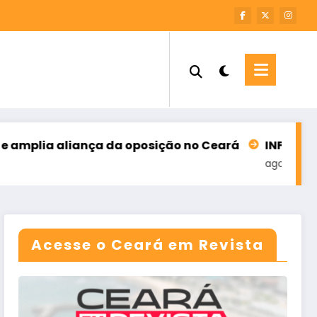
iança da oposição no Ceará
INFORME – M7 SOLUÇÕ
agosto 6, 2026
Acesse o Ceará em Revista