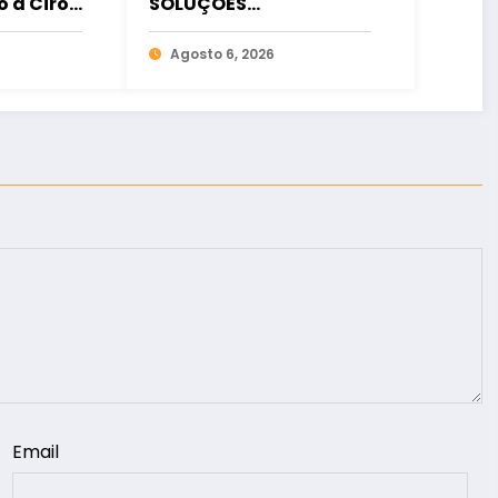
o a Ciro
SOLUÇÕES
ia
FINANCEIRAS
osição
Agosto 6, 2026
Email