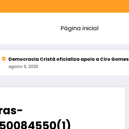
Página inicial
a Cristã oficializa apoio a Ciro Gomes e amplia al
026
ras-
50084550(1)