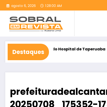
Pular
agosto 6, 2026
1:28:01 AM
para
o
conteúdo
a construção do Hospital de Taperuaba
Democraci
Destaques
agosto 6, 2
prefeituradealcanta
20250708_175352-17