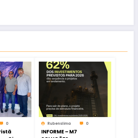
0
Rubenslima
0
istã
INFORME – M7