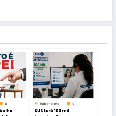
0
Rubenslima
0
abalho
SUS terá 100 mil