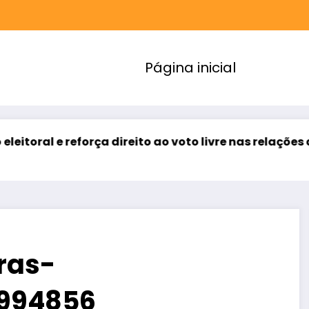
Página inicial
 direito ao voto livre nas relações de trabalho
SU
ag
ras-
7994856