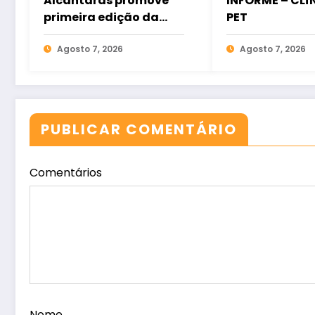
Alcântaras promove
INFORME – CLÍ
primeira edição da
PET
corrida e caminhada
“Correndo por Elas”
Agosto 7, 2026
Agosto 7, 2026
PUBLICAR COMENTÁRIO
Comentários
Nome