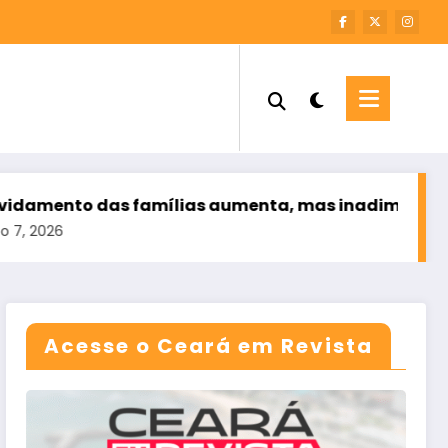
as famílias aumenta, mas inadimplência cai
TSE
ago
Acesse o Ceará em Revista