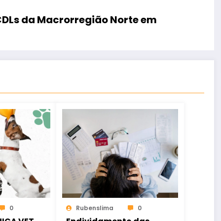
 CDLs da Macrorregião Norte em
0
Rubenslima
0