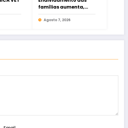
NICA VET
Endividamento das
famílias aumenta,
mas inadimplência cai
Agosto 7, 2026
Email