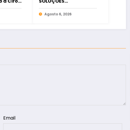
o a Ciro
SOLUÇÕES
ia
FINANCEIRAS
osição
Agosto 6, 2026
Email