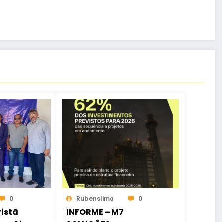
0
Rubenslima
0
istã
INFORME – M7