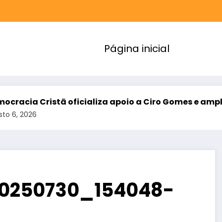
Página inicial
a Cristã oficializa apoio a Ciro Gomes e amplia ali
026
20250730_154048-