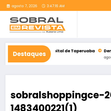
Pular
agosto 7, 2026
3:47:17 AM
para
o
conteúdo
a construção do Hospital de Taperuaba
Democraci
Destaques
agosto 6, 2
sobralshoppingce-
1483400221(1)