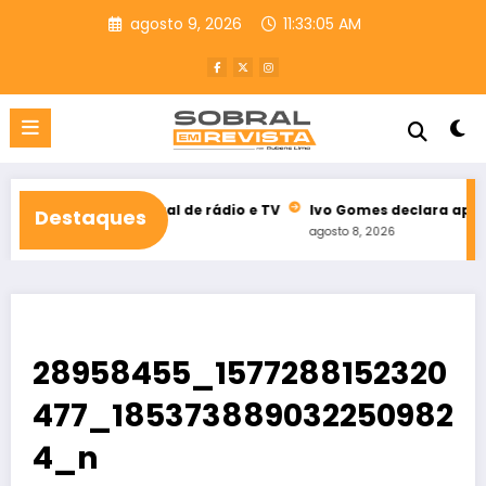
Pular
agosto 9, 2026
11:33:06 AM
para
o
conteúdo
eleitoral de rádio e TV
Ivo Gomes declara apoio à reeleição 
Destaques
agosto 8, 2026
28958455_1577288152320
477_185373889032250982
4_n