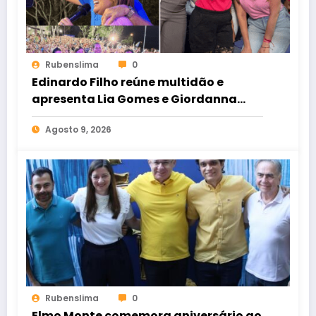
Rubenslima
0
Edinardo Filho reúne multidão e
apresenta Lia Gomes e Giordanna
Mano como suas candidatas a
Agosto 9, 2026
deputada estadual e federal
Rubenslima
0
Elmo Monte comemora aniversário ao