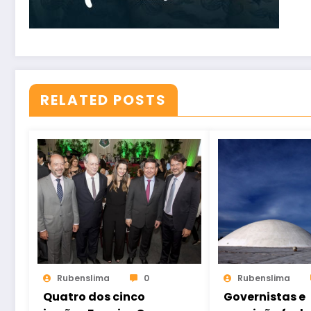
RELATED POSTS
Rubenslima
0
Rubenslima
Quatro dos cinco
Governistas e