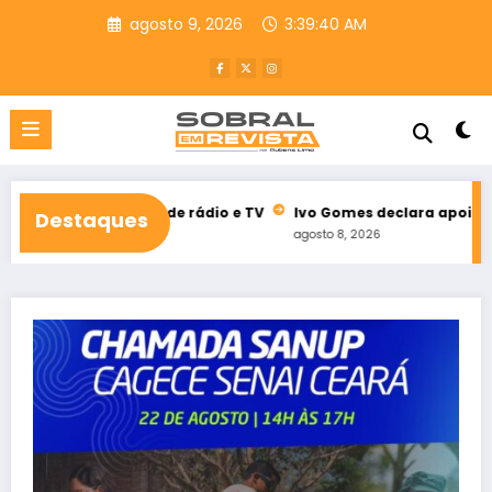
Pular
agosto 9, 2026
3:39:41 AM
para
o
conteúdo
itoral de rádio e TV
Ivo Gomes declara apoio à reeleição de 
Destaques
agosto 8, 2026