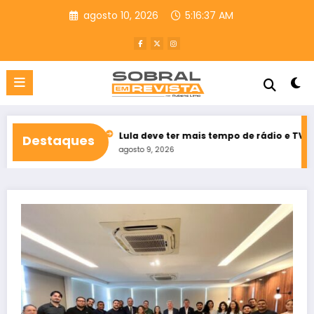
Pular
agosto 10, 2026
5:16:38 AM
para
o
conteúdo
o Ceará
Lula deve ter mais tempo de rádio e TV que Flávio Bols
Destaques
agosto 9, 2026