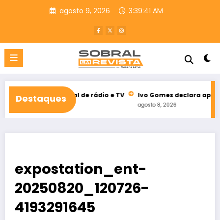
Pular
agosto 9, 2026
3:39:42 AM
para
o
conteúdo
eleitoral de rádio e TV
Ivo Gomes declara apoio à reeleição 
Destaques
agosto 8, 2026
expostation_ent-
20250820_120726-
4193291645