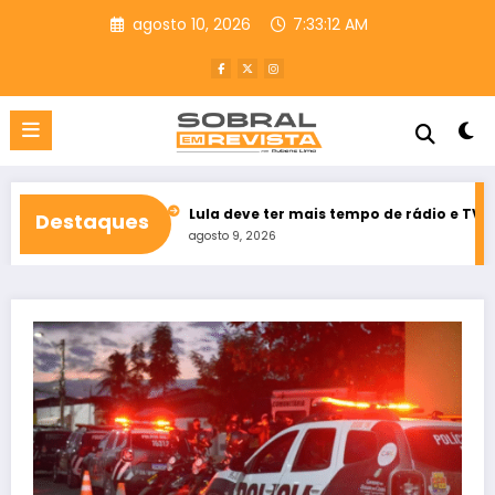
Pular
agosto 10, 2026
7:33:13 AM
para
o
conteúdo
o Ceará
Lula deve ter mais tempo de rádio e TV que Flávio Bol
Destaques
agosto 9, 2026