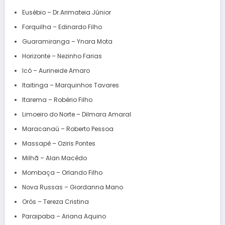
Eusébio – Dr.Arimateia Júnior
Forquilha – Edinardo Filho
Guaramiranga – Ynara Mota
Horizonte – Nezinho Farias
Icó – Aurineide Amaro
Itaitinga – Marquinhos Tavares
Itarema – Robério Filho
Limoeiro do Norte – Dilmara Amaral
Maracanaú – Roberto Pessoa
Massapê – Oziris Pontes
Milhã – Alan Macêdo
Mombaça – Orlando Filho
Nova Russas – Giordanna Mano
Orós – Tereza Cristina
Paraipaba – Ariana Aquino