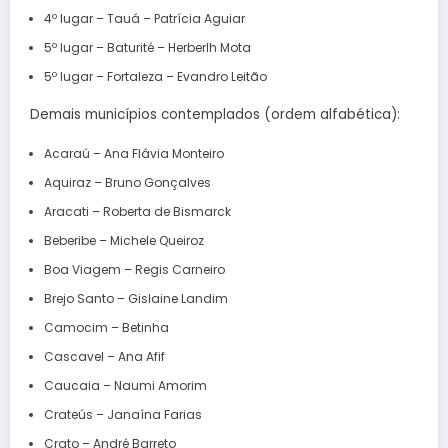
4º lugar – Tauá – Patrícia Aguiar
5º lugar – Baturité – Herberlh Mota
5º lugar – Fortaleza – Evandro Leitão
Demais municípios contemplados (ordem alfabética):
Acaraú – Ana Flávia Monteiro
Aquiraz – Bruno Gonçalves
Aracati – Roberta de Bismarck
Beberibe – Michele Queiroz
Boa Viagem – Regis Carneiro
Brejo Santo – Gislaine Landim
Camocim – Betinha
Cascavel – Ana Afif
Caucaia – Naumi Amorim
Crateús – Janaína Farias
Crato – André Barreto