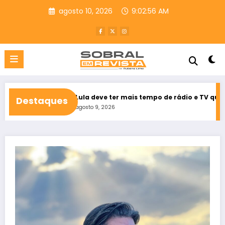
Pular
agosto 10, 2026
9:02:58 AM
para
o
conteúdo
ará
Lula deve ter mais tempo de rádio e TV que Flávio Bolsona
Destaques
agosto 9, 2026