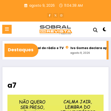
Pular
agosto 9, 2026
11:04:39 AM
para
o
conteúdo
 eleitoral de rádio e TV
Ivo Gomes declara apoio à reeleição
Destaques
agosto 8, 2026
a7