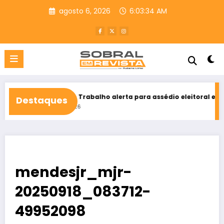
Pular
agosto 6, 2026
6:03:35 AM
para
o
conteúdo
ça do Trabalho alerta para assédio eleitoral e reforça direito ao v
Destaques
 5, 2026
mendesjr_mjr-
20250918_083712-
49952098