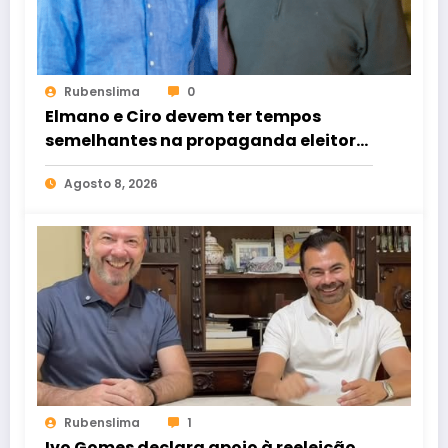
Rubenslima
0
Elmano e Ciro devem ter tempos
semelhantes na propaganda eleitoral
de rádio e TV
Agosto 8, 2026
Rubenslima
1
Ivo Gomes declara apoio à reeleição