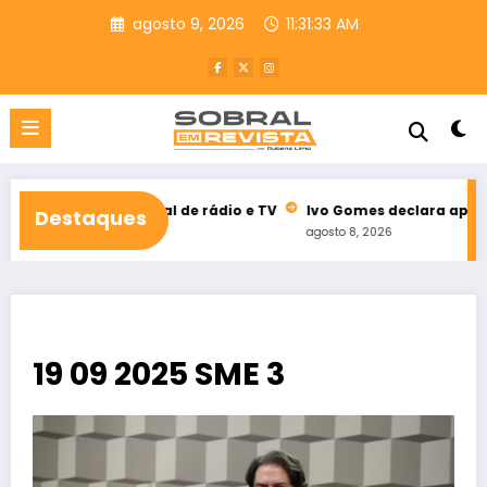
Pular
agosto 9, 2026
11:31:34 AM
para
o
conteúdo
eleitoral de rádio e TV
Ivo Gomes declara apoio à reeleição 
Destaques
agosto 8, 2026
19 09 2025 SME 3