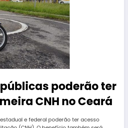
 públicas poderão ter
rimeira CNH no Ceará
 estadual e federal poderão ter acesso
ilitação (CNH). O benefício também será