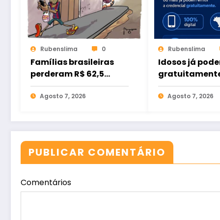
Rubenslima
0
Rubenslima
Famílias brasileiras
Idosos já pode
perderam R$ 62,5
gratuitament
bilhões para bets em
credencial dig
2025
Agosto 7, 2026
estacionamen
Agosto 7, 2026
PUBLICAR COMENTÁRIO
Comentários