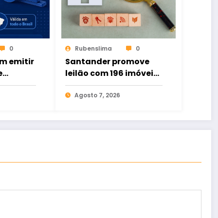
0
Rubenslima
0
m emitir
Santander promove
e
leilão com 196 imóveis;
ital de
há ofertas no Ceará
to
Agosto 7, 2026