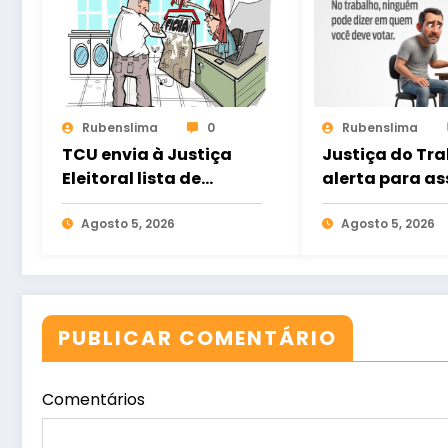
Rubenslima
0
Rubenslima
TCU envia à Justiça
Justiça do Tr
Eleitoral lista de
alerta para as
gestores com contas
eleitoral e ref
rejeitadas
Agosto 5, 2026
direito ao voto
Agosto 5, 2026
nas relações d
trabalho
PUBLICAR COMENTÁRIO
Comentários