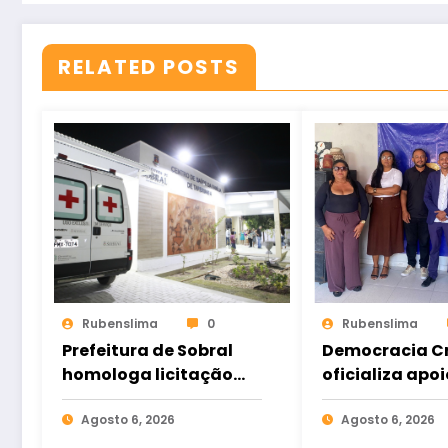
RELATED POSTS
Rubenslima
0
Rubenslima
Prefeitura de Sobral
Democracia Cr
homologa licitação
oficializa apoi
para construção do
Gomes e ampl
Hospital de Taperuaba
Agosto 6, 2026
aliança da op
Agosto 6, 2026
no Ceará