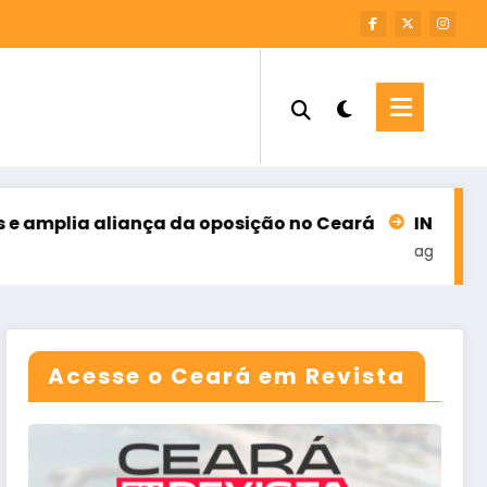
 aliança da oposição no Ceará
INFORME – M7 SOL
agosto 6, 2026
Acesse o Ceará em Revista