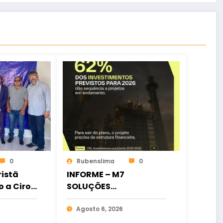
0
Rubenslima
0
istã
INFORME – M7
o a Ciro
SOLUÇÕES
ia
FINANCEIRAS
osição
Agosto 6, 2026