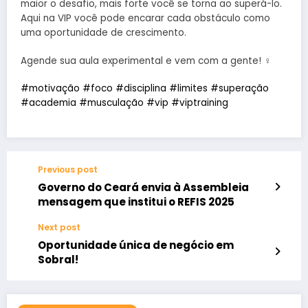
maior o desafio, mais forte você se torna ao superá-lo.
Aqui na VIP você pode encarar cada obstáculo como
uma oportunidade de crescimento.
Agende sua aula experimental e vem com a gente! ️‍♀️
#motivação
#foco
#disciplina
#limites
#superação
#academia
#musculação
#vip
#viptraining
Previous post
Governo do Ceará envia à Assembleia
mensagem que institui o REFIS 2025
Next post
Oportunidade única de negócio em
Sobral! ️