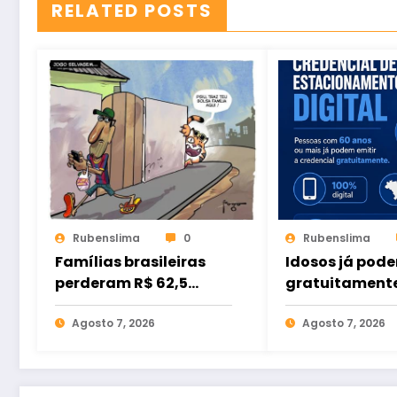
RELATED POSTS
Rubenslima
0
Rubenslima
Famílias brasileiras
Idosos já pode
perderam R$ 62,5
gratuitament
bilhões para bets em
credencial dig
2025
Agosto 7, 2026
estacionamen
Agosto 7, 2026