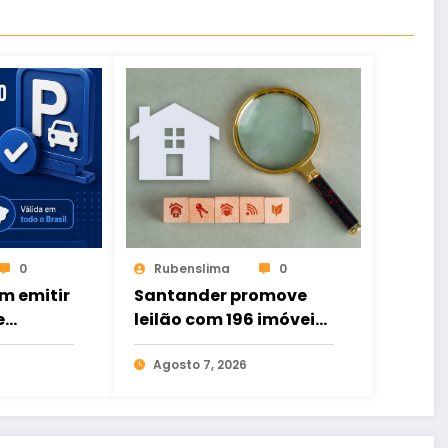
0
Rubenslima
0
m emitir
Santander promove
e
leilão com 196 imóveis;
ital de
há ofertas no Ceará
to
Agosto 7, 2026