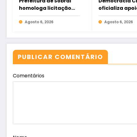
Prefeitura de Sobral
Democracia Cr
homologa licitação
oficializa apoi
para construção do
Gomes e ampl
Hospital de Taperuaba
Agosto 6, 2026
aliança da op
Agosto 6, 2026
no Ceará
PUBLICAR COMENTÁRIO
Comentários