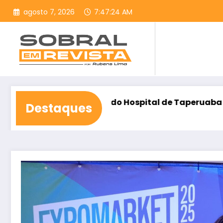
Pular
agosto 7, 2026
7:47:26 AM
para
o
conteúdo
onstrução do Hospital de Taperuaba
Democracia C
Destaques
agosto 6, 2026