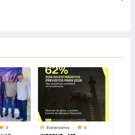
0
Rubenslima
0