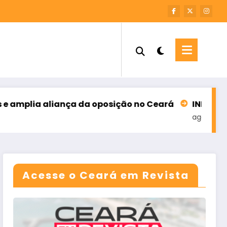
ça da oposição no Ceará
INFORME – M7 SOLUÇÕES
agosto 6, 2026
Acesse o Ceará em Revista