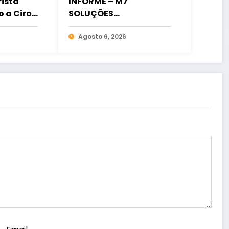
istã
INFORME – M7
o a Ciro
SOLUÇÕES
ia
FINANCEIRAS
osição
Agosto 6, 2026