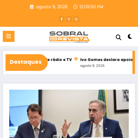
Pular
agosto 9, 2026
12:09:52 PM
para
o
conteúdo
ral de rádio e TV
Ivo Gomes declara apoio à reeleição de Idi
Destaques
agosto 8, 2026