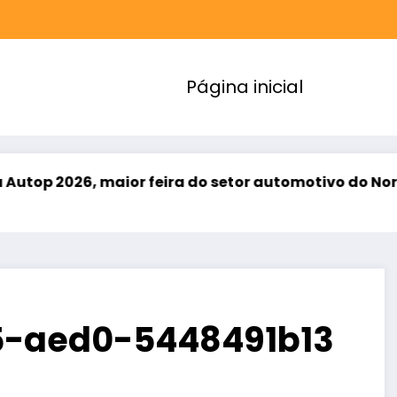
Página inicial
or feira do setor automotivo do Norte e Nordeste
5-aed0-5448491b13