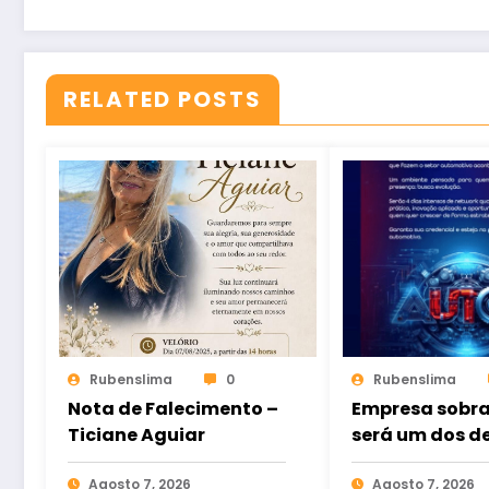
RELATED POSTS
Rubenslima
0
Rubenslima
Nota de Falecimento –
Empresa sobra
Ticiane Aguiar
será um dos d
da Autop 2026
Agosto 7, 2026
feira do setor
Agosto 7, 2026