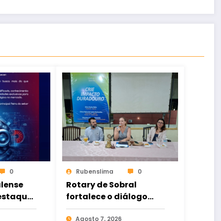
0
Rubenslima
0
lense
Rotary de Sobral
estaques
fortalece o diálogo
, maior
entre ciência e
sociedade
Agosto 7, 2026