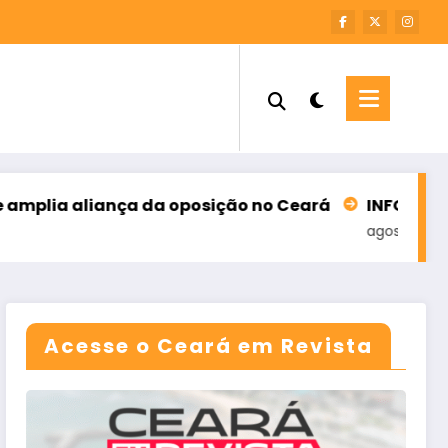
a da oposição no Ceará
INFORME – M7 SOLUÇÕES 
agosto 6, 2026
Acesse o Ceará em Revista