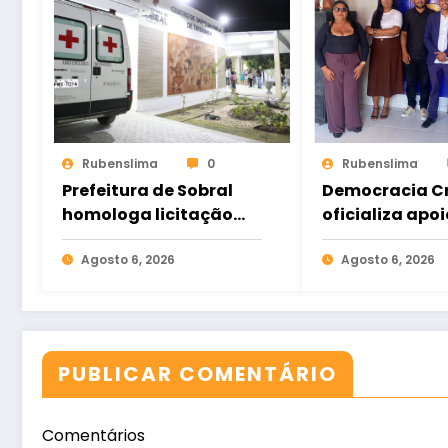
Rubenslima
0
Rubenslima
Prefeitura de Sobral
Democracia Cr
homologa licitação
oficializa apoi
para construção do
Gomes e ampl
Hospital de Taperuaba
Agosto 6, 2026
aliança da op
Agosto 6, 2026
no Ceará
PUBLICAR COMENTÁRIO
Comentários