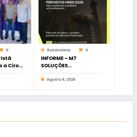
0
Rubenslima
0
istã
INFORME – M7
o a Ciro
SOLUÇÕES
ia
FINANCEIRAS
osição
Agosto 6, 2026