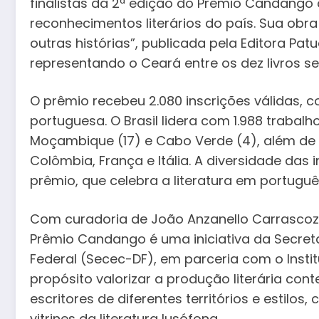
finalistas da 2ª edição do Prêmio Candango 
reconhecimentos literários do país. Sua obra
outras histórias”, publicada pela Editora Pat
representando o Ceará entre os dez livros s
O prêmio recebeu 2.080 inscrições válidas, 
portuguesa. O Brasil lidera com 1.988 trabalho
Moçambique (17) e Cabo Verde (4), além de 
Colômbia, França e Itália. A diversidade das 
prêmio, que celebra a literatura em português
Com curadoria de João Anzanello Carrascoza
Prêmio Candango é uma iniciativa da Secretar
Federal (Secec-DF), em parceria com o Inst
propósito valorizar a produção literária c
escritores de diferentes territórios e estilo
vitrines da literatura lusófona.