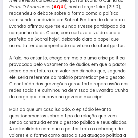
A entrevista concedida pelo pastor Evandro Cunha ao
Portal O Sobralense
(
AQUI
), nesta terça-feira (21/10),
reacendeu o debate sobre a forma como a política
vem sendo conduzida em Sobral. Em tom de desabafo,
Evandro afirmou que “se eu não tivesse participado da
campanha do dr. Oscar, com certeza a Izolda seria a
prefeita de Sobral hoje”, deixando claro o papel que
acredita ter desempenhado na vitória do atual gestor.
A fala, no entanto, chega em meio a uma crise política
provocada pelo vazamento de áudios em que o pastor
cobra da prefeitura um valor em dinheiro que, segundo
ele, seria referente ao “salário prometido” pela gestão.
O conteúdo das gravações gerou forte repercussão nas
redes sociais e culminou na demissão de Evandro Cunha
do cargo que ocupava no governo municipal.
Mais do que um caso isolado, o episódio levanta
questionamentos sobre o tipo de relação que vem
sendo construída entre a gestão pública e seus aliados.
A naturalidade com que o pastor trata a cobrança de
valores e a forma como associa sua atuação política a