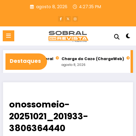
Pular
agosto 8, 2026
4:27:36 PM
para
o
conteúdo
ho em Sobral
Charge do Cazo (ChargeWeb)
Festival da Paz
Destaques
agosto 8, 2026
agosto 8, 2026
onossomeio-
20251021_201933-
3806364440