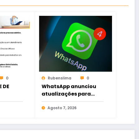
0
Rubenslima
0
 DE
WhatsApp anunciou
atualizações para
otimizar conversas
coletivas
Agosto 7, 2026