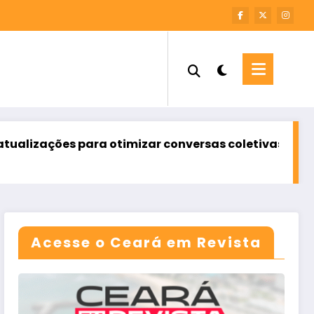
para otimizar conversas coletivas
Conta de ág
agosto 7, 2026
Acesse o Ceará em Revista