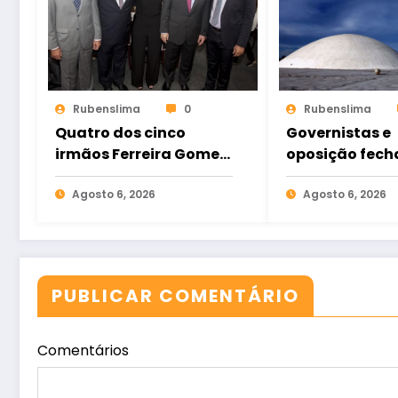
Rubenslima
0
Rubenslima
Quatro dos cinco
Governistas e
irmãos Ferreira Gomes
oposição fec
estarão nas urnas pela
chapas ao Se
primeira vez em lados
Agosto 6, 2026
Ceará
Agosto 6, 2026
opostos
PUBLICAR COMENTÁRIO
Comentários