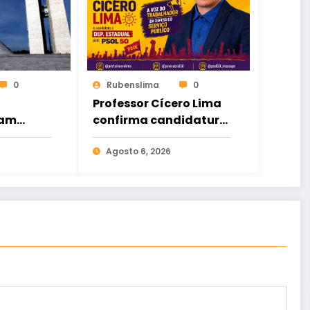
0
Rubenslima
0
Professor Cícero Lima
ham
confirma candidatura
nado no
a deputado estadual
pelo PSOL
Agosto 6, 2026