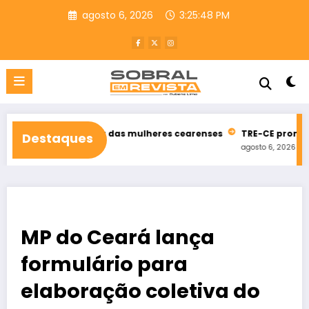
Pular
agosto 6, 2026
3:25:49 PM
para
o
conteúdo
a defesa das mulheres cearenses
TRE-CE promove nesta sexta-f
Destaques
agosto 6, 2026
MP do Ceará lança
formulário para
elaboração coletiva do