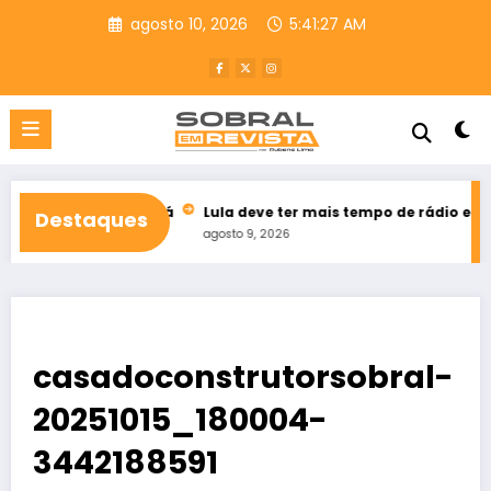
Pular
agosto 10, 2026
5:41:28 AM
para
o
conteúdo
 do Ceará
Lula deve ter mais tempo de rádio e TV que Flávio B
Destaques
agosto 9, 2026
casadoconstrutorsobral-
20251015_180004-
3442188591