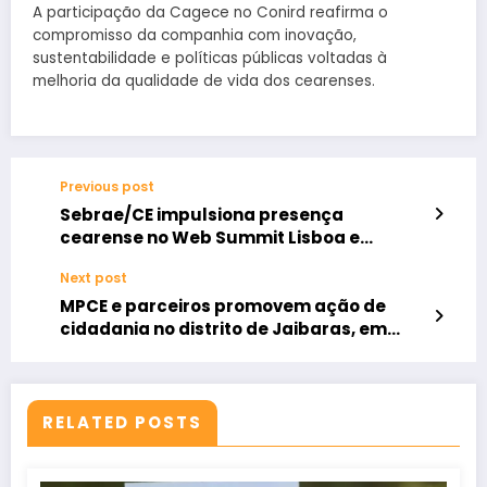
A participação da Cagece no Conird reafirma o
compromisso da companhia com inovação,
sustentabilidade e políticas públicas voltadas à
melhoria da qualidade de vida dos cearenses.
Previous post
Sebrae/CE impulsiona presença
cearense no Web Summit Lisboa e
fortalece ecossistema de inovação do
Next post
estado
MPCE e parceiros promovem ação de
cidadania no distrito de Jaibaras, em
Sobral, neste sábado (8)
RELATED POSTS