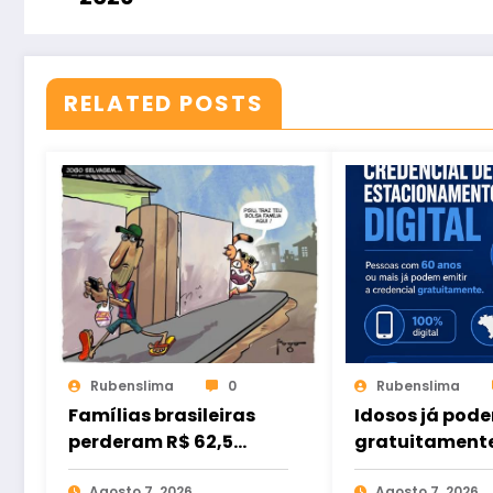
RELATED POSTS
Rubenslima
0
Rubenslima
Famílias brasileiras
Idosos já pode
perderam R$ 62,5
gratuitament
bilhões para bets em
credencial dig
Agosto 7, 2026
Agosto 7, 2026