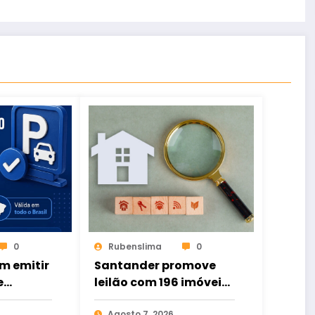
0
Rubenslima
0
m emitir
Santander promove
e
leilão com 196 imóveis;
ital de
há ofertas no Ceará
Agosto 7, 2026