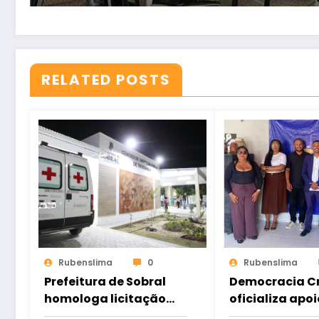
RELATED POSTS
Rubenslima
0
Rubenslima
Prefeitura de Sobral
Democracia Cr
homologa licitação
oficializa apoi
para construção do
Gomes e ampl