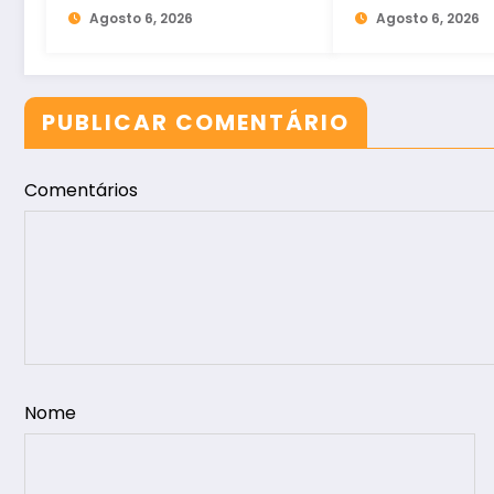
Hospital de Taperuaba
Agosto 6, 2026
aliança da op
Agosto 6, 2026
no Ceará
PUBLICAR COMENTÁRIO
Comentários
Nome