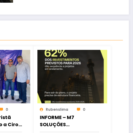
0
Rubenslima
0
istã
INFORME – M7
o a Ciro
SOLUÇÕES
ia
FINANCEIRAS