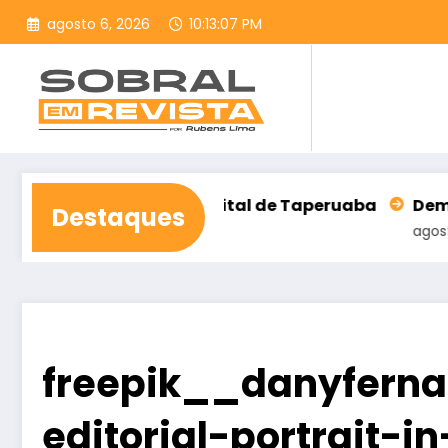
Pular
agosto 6, 2026
10:13:08 PM
para
o
conteúdo
ção do Hospital de Taperuaba
Democracia Cristã 
Destaques
agosto 6, 2026
freepik__danyferna
editorial-portrait