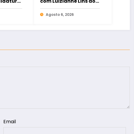
didatura
com Luizianne Lins ao
tadual
Senado ao lado de Cid
Gomes
Agosto 6, 2026
Email