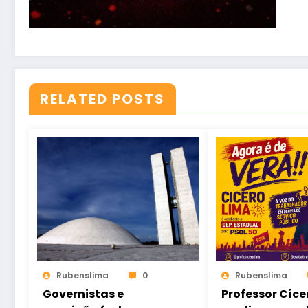
RELATED POSTS
Rubenslima
0
Rubenslima
Governistas e
Professor Cíce