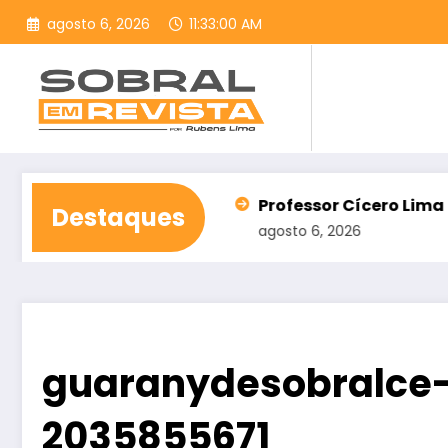
Pular
agosto 6, 2026
11:33:02 AM
para
o
conteúdo
o no Ceará
Professor Cícero Lima confirma cand
Destaques
agosto 6, 2026
guaranydesobralce-
2035855671