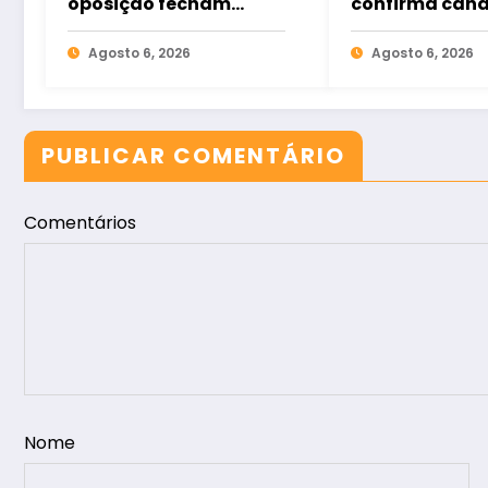
oposição fecham
confirma can
chapas ao Senado no
a deputado es
Ceará
Agosto 6, 2026
pelo PSOL
Agosto 6, 2026
PUBLICAR COMENTÁRIO
Comentários
Nome