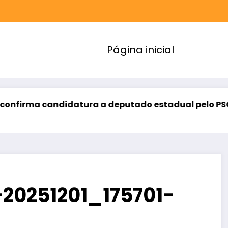
Página inicial
idatura a deputado estadual pelo PSOL
Elmano fe
agosto 6, 2
20251201_175701-