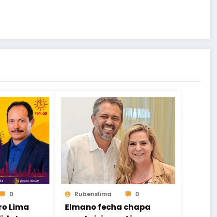
0
Rubenslima
0
ro Lima
Elmano fecha chapa