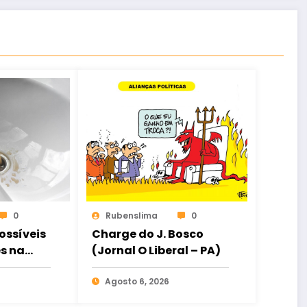
0
Rubenslima
0
ossíveis
Charge do J. Bosco
s na
(Jornal O Liberal – PA)
 água
s
Agosto 6, 2026
Sobral