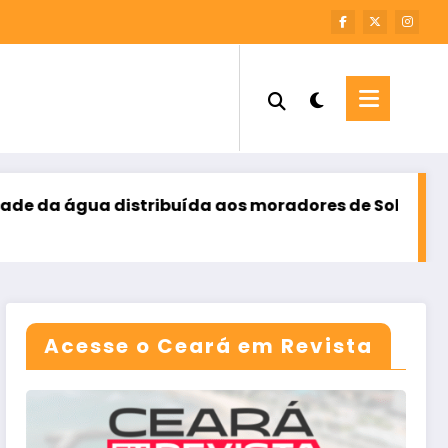
tribuída aos moradores de Sobral
Charge do J. B
agosto 6, 2026
Acesse o Ceará em Revista