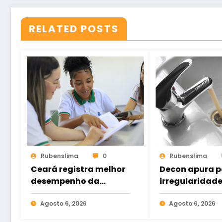
RELATED POSTS
Rubenslima
0
Rubenslima
Ceará registra melhor
Decon apura p
desempenho da
irregularidade
história no Ensino
qualidade da
Médio e bate recorde
Agosto 6, 2026
distribuída ao
Agosto 6, 2026
no Ideb
moradores de 