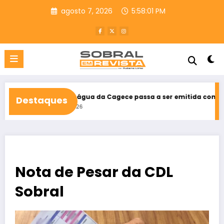
Pular
agosto 7, 2026
5:58:03 PM
para
o
conteúdo
Conta de água da Cagece passa a ser emitida como Nota Fiscal
Destaques
agosto 7, 2026
Nota de Pesar da CDL
Sobral