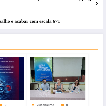
balho e acabar com escala 6×1
0
Rubenslima
0