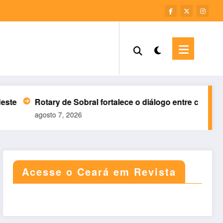
Sobral fortalece o diálogo entre ciência e sociedade
So
026
ago
Acesse o Ceará em Revista